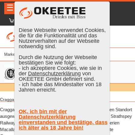
☰
|
DE
FR
EN
|
Anmelden
Diese Webseite verwendet Cookies,
die für die Funktionalität und das
Nutzerverhalten auf der Webseite
notwendig sind.
Marke
% vol.
Alter
Farbe
Inhalt
Durch die Nutzung der Webseite
bestätigen Sie wie folgt:
- ich akzeptiere Cookies, wie sie in
der
Datenschutzerklärung
von
OKEETEE GmbH definiert sind.
- ich habe das Mindestalter von 18
Suchen:
Alle
Jahren erreicht.
Cragganmore Speyside Scotch Whisky:
Cragganmore war die erste Destillerie in Schottland, deren Standort
OK, ich bin mit der
ausgewählt und speziell gebaut wurde, um die Nähe zur Strathspey
Datenschutzerklärung
einverstanden und bestätige, dass
Railway zu nutzen. John Smith, der zuvor an den Destillerien
ich älter als 18 Jahre bin!
Macallan, Glenlivet und Glenfarclas beteiligt war, gründete