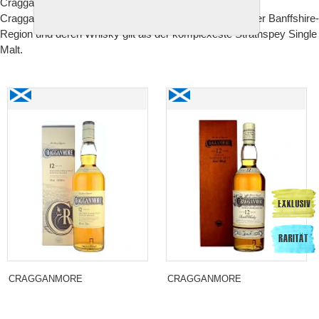
Cragganmore im Jahr 1869.
Cragganmore ist eine der produktivsten Destillerien in der Banffshire-
Region und deren Whisky gilt als der komplexeste Strathspey Single
Malt.
Cragganmore 12 Years Old Speyside Single Malt
Cragganmore 12 Years
Whisky
Old Speyside Single Malt
Whisky, alte Abfüllung
90er Jahre
CRAGGANMORE
CRAGGANMORE