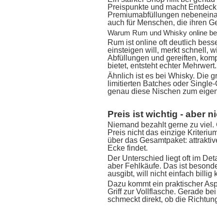
Preispunkte und macht Entdeck
Premiumabfüllungen nebeneinande
auch für Menschen, die ihren G
Warum Rum und Whisky online be
Rum ist online oft deutlich bess
einsteigen will, merkt schnell, 
Abfüllungen und gereiften, komp
bietet, entsteht echter Mehrwert.
Ähnlich ist es bei Whisky. Die 
limitierten Batches oder Singl
genau diese Nischen zum eige
Preis ist wichtig - aber 
Niemand bezahlt gerne zu viel. G
Preis nicht das einzige Kriteri
über das Gesamtpaket: attraktiv
Ecke findet.
Der Unterschied liegt oft im Det
aber Fehlkäufe. Das ist besonde
ausgibt, will nicht einfach billig
Dazu kommt ein praktischer Aspe
Griff zur Vollflasche. Gerade b
schmeckt direkt, ob die Richtun