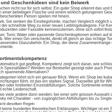
n und Geschenkideen sind kein Beiwerk
chen nicht nur für sich selbst. Ein guter Shop erkennt das und
einer beliebigen Flasche und einem wirklich gelungenen Gesche
beschenkten Person spielen mit hinein.
ark. Sie senken die Einstiegshürde, machen Vergleich möglich
ft der schnellste Weg zu einer neuen Lieblingskategorie. Für 
oduzenten oder Fassstile kennenzulernen, ohne sich sofort fest
er, Tonic Water oder passende Geschenkoptionen wirken auf de
b. Wer einen Gin verschenkt, denkt oft gleich an das richtige T
er passendes Glaszubehör. Ein Shop, der diese Zusammenhänge mi
momente.
Sortimentskompetenz
utomatisch gut gepflegt. Kompetenz zeigt sich daran, wie schlüs
h Spezialitäten? Werden nur Bestseller gezeigt oder auch Prod
ch spannende Alternativen?
Kategorien lohnt sich ein genauer Blick. Wenn ein Shop bei k
richtungen führt, ist das ein starkes Signal. Dasselbe gilt für 
en oder limitierten Einzelabfüllungen. Solche Sortimente entste
d echte Leidenschaft.
 wo viele andere dünn werden: bei einer sehr grossen Auswahl
y mit Charakter - von zugänglichen Abfüllungen bis zu Single 
icht dieselben Regeln
t keine hunderten theoretischen Erklärungen. Wichtiger ist ein 