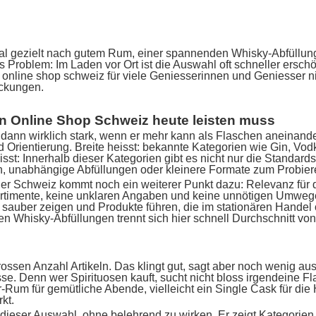
al gezielt nach gutem Rum, einer spannenden Whisky-Abfüllun
s Problem: Im Laden vor Ort ist die Auswahl oft schneller ersch
en online shop schweiz für viele Geniesserinnen und Geniesser 
eckungen.
en Online Shop Schweiz heute leisten muss
 dann wirklich stark, wenn er mehr kann als Flaschen aneinande
d Orientierung. Breite heisst: bekannte Kategorien wie Gin, Vod
isst: Innerhalb dieser Kategorien gibt es nicht nur die Standa
n, unabhängige Abfüllungen oder kleinere Formate zum Probier
r Schweiz kommt noch ein weiterer Punkt dazu: Relevanz für d
 Sortimente, keine unklaren Angaben und keine unnötigen Umweg
 sauber zeigen und Produkte führen, die im stationären Handel o
 Whisky-Abfüllungen trennt sich hier schnell Durchschnitt vo
ssen Anzahl Artikeln. Das klingt gut, sagt aber noch wenig aus. 
asse. Denn wer Spirituosen kauft, sucht nicht bloss irgendeine 
r-Rum für gemütliche Abende, vielleicht ein Single Cask für die 
kt.
 dieser Auswahl, ohne belehrend zu wirken. Er zeigt Kategorien 