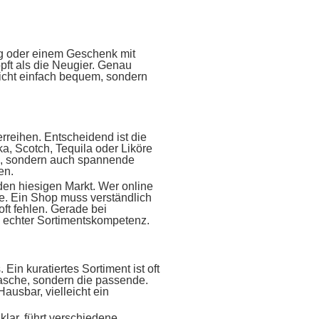
g oder einem Geschenk mit
öpft als die Neugier. Genau
nicht einfach bequem, sondern
rreihen. Entscheidend ist die
ka, Scotch, Tequila oder Liköre
rds, sondern auch spannende
en.
en hiesigen Markt. Wer online
e. Ein Shop muss verständlich
ft fehlen. Gerade bei
n echter Sortimentskompetenz.
Ein kuratiertes Sortiment ist oft
Flasche, sondern die passende.
Hausbar, vielleicht ein
klar, führt verschiedene