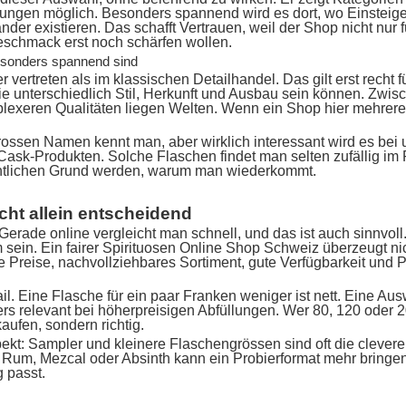
ungen möglich. Besonders spannend wird es dort, wo Einsteig
r existieren. Das schafft Vertrauen, weil der Shop nicht nur f
eschmack erst noch schärfen wollen.
sonders spannend sind
er vertreten als im klassischen Detailhandel. Das gilt erst recht
wie unterschiedlich Stil, Herkunft und Ausbau sein können. Zwisc
lexeren Qualitäten liegen Welten. Wenn ein Shop hier mehrere 
grossen Namen kennt man, aber wirklich interessant wird es bei
e-Cask-Produkten. Solche Flaschen findet man selten zufällig i
ntlichen Grund werden, warum man wiederkommt.
nicht allein entscheidend
erade online vergleicht man schnell, und das ist auch sinnvoll. 
um sein. Ein fairer Spirituosen Online Shop Schweiz überzeugt ni
e Preise, nachvollziehbares Sortiment, gute Verfügbarkeit und P
ail. Eine Flasche für ein paar Franken weniger ist nett. Eine Ausw
rs relevant bei höherpreisigen Abfüllungen. Wer 80, 120 oder 
 kaufen, sondern richtig.
kt: Sampler und kleinere Flaschengrössen sind oft die cleverer
ei Rum, Mezcal oder Absinth kann ein Probierformat mehr bring
g passt.