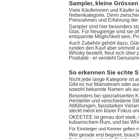
Sampler, kleine Grösse
Viele Käuferinnen und Käufer su
Nebenkategorie. Denn zwischen 
Preisrahmen und Erfahrung der 
Sampler sind hier besonders st
Glas. Für Neugierige sind sie o
entspannte Möglichkeit sein, Pr
Auch Zubehör gehört dazu. Gläs
runden den Kauf aber sinnvoll a
Whisky bestellt, freut sich üb
Produkte - er versteht Genuss
So erkennen Sie echte 
Nicht jede lange Kategorie ist a
Gibt es nur Mainstream oder auc
sowohl bekannte Namen als au
Besonders bei spezialisierten 
Hersteller und verschiedene Stil
Abfüllungen, fassstarken Variant
steckt meist ein klarer Fokus un
OKEETEE ist genau dort stark,
kubanischem Rum, und bei Whisk
Für Einsteiger und Kenner gelten n
Wer gerade erst beginnt, brauch