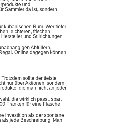
erprodukte und
ür Sammler da ist, sondern
 für kubanischen Rum. Wer tiefer
hen leichteren, frischen
Hersteller und Stilrichtungen
 unabhängigen Abfüllern,
m Regal. Online dagegen können
Trotzdem sollte der tiefste
cht nur über Aktionen, sondern
rodukte, die man nicht an jeder
ahl, die wirklich passt, spart
200 Franken für eine Flasche
e Investition als der spontane
en als jede Beschreibung. Man