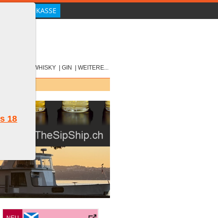
|
SCOTCH
|
WHISKY
|
GIN
|
WEITERE...
ls 18