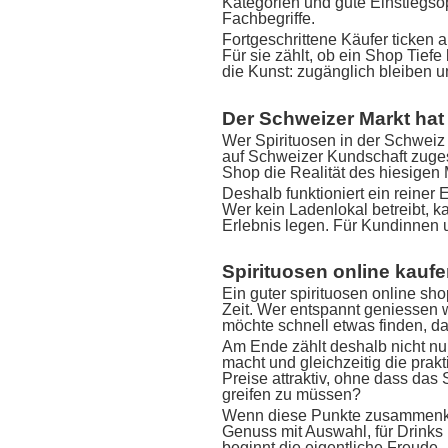
Kategorien und gute Einstiegsop
Fachbegriffe.
Fortgeschrittene Käufer ticken a
Für sie zählt, ob ein Shop Tief
die Kunst: zugänglich bleiben 
Der Schweizer Markt hat
Wer Spirituosen in der Schweiz 
auf Schweizer Kundschaft zugesc
Shop die Realität des hiesigen M
Deshalb funktioniert ein reiner
Wer kein Ladenlokal betreibt, k
Erlebnis legen. Für Kundinnen 
Spirituosen online kauf
Ein guter spirituosen online sh
Zeit. Wer entspannt geniessen wi
möchte schnell etwas finden, da
Am Ende zählt deshalb nicht nu
macht und gleichzeitig die pra
Preise attraktiv, ohne dass da
greifen zu müssen?
Wenn diese Punkte zusammenkom
Genuss mit Auswahl, für Drinks 
beginnt die eigentliche Freude 