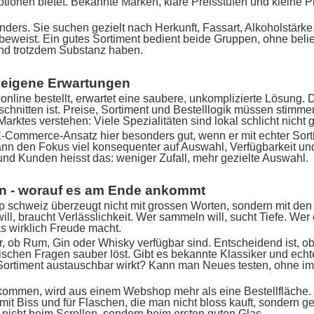
tionen bietet. Bekannte Marken, klare Preisstufen und kleine P
nders. Sie suchen gezielt nach Herkunft, Fassart, Alkoholstärke,
e beweist. Ein gutes Sortiment bedient beide Gruppen, ohne beli
und trotzdem Substanz haben.
 eigene Erwartungen
online bestellt, erwartet eine saubere, unkomplizierte Lösung.
hnitten ist. Preise, Sortiment und Bestelllogik müssen stimme
arktes verstehen: Viele Spezialitäten sind lokal schlicht nicht g
 E-Commerce-Ansatz hier besonders gut, wenn er mit echter Sort
ann den Fokus viel konsequenter auf Auswahl, Verfügbarkeit und
und Kunden heisst das: weniger Zufall, mehr gezielte Auswahl.
en - worauf es am Ende ankommt
op schweiz überzeugt nicht mit grossen Worten, sondern mit den 
ll, braucht Verlässlichkeit. Wer sammeln will, sucht Tiefe. Wer
s wirklich Freude macht.
r, ob Rum, Gin oder Whisky verfügbar sind. Entscheidend ist, o
ktischen Fragen sauber löst. Gibt es bekannte Klassiker und ec
s Sortiment austauschbar wirkt? Kann man Neues testen, ohne im
men, wird aus einem Webshop mehr als eine Bestellfläche. D
mit Biss und für Flaschen, die man nicht bloss kauft, sondern 
- nicht beim Scrollen, sondern beim ersten guten Glas.