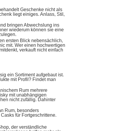
 behandelt Geschenke nicht als
nk liegt einiges. Anlass, Stil,
 und bringen Abwechslung ins
Kenner wiederum können sie eine
zulegen.
n ersten Blick nebensächlich,
onic mit. Wer einen hochwertigen
tdenkt, verkauft nicht einfach
sig ein Sortiment aufgebaut ist.
ukte mit Profil? Findet man
ubanischem Rum mehrere
Whisky mit unabhängigen
hen nicht zufällig. Dahinter
 an Rum, besonders
Casks für Fortgeschrittene.
Shop, der verständliche