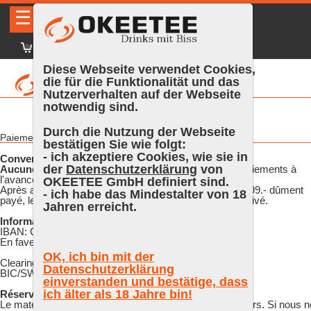
☰
|
DE
FR
EN
|
Identifiez-vous
Diese Webseite verwendet Cookies,
die für die Funktionalität und das
Nutzerverhalten auf der Webseite
notwendig sind.
Durch die Nutzung der Webseite
Paiement à l'avance - convention
bestätigen Sie wie folgt:
- ich akzeptiere Cookies, wie sie in
Convention des paiements à l'avance
der
Datenschutzerklärung
von
Aucune exception
n'est faite pour la convention des paiements à
l'avance!
OKEETEE GmbH definiert sind.
Après avoir atteint un chiffre d'affaire d'au moins CHF 999.- dûment
- ich habe das Mindestalter von 18
payé, le paiement par facture sera automatiquement activé.
Jahren erreicht.
Information du compte:
IBAN: CH23 0900 0000 6043 9451 0
En faveur de : OKEETEE GmbH, 2560 Nidau
OK, ich bin mit der
Clearing: 9000
Datenschutzerklärung
BIC/SWIFT: POFICHBEXXX
einverstanden und bestätige, dass
ich älter als 18 Jahre bin!
Réservation:
Le matériel commandé vous sera réservé pendant 4 jours. Si nous n