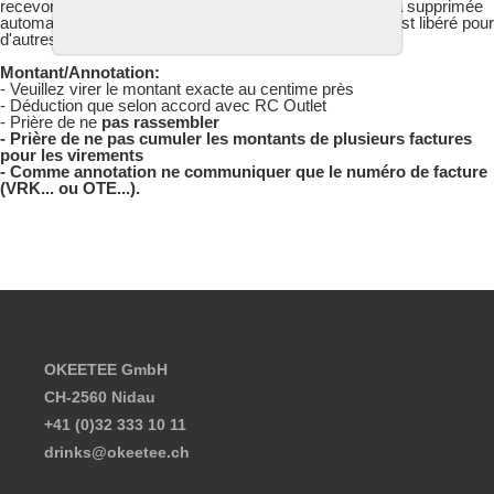
recevons pas d'argent dans ce délai, la commande sera supprimée
automatiquement et sans rappel préalable. Le matériel est libéré pour
d'autres clients.
Montant/Annotation:
- Veuillez virer le montant exacte au centime près
- Déduction que selon accord avec RC Outlet
- Prière de ne
pas
rassembler
- Prière de ne pas cumuler les montants de plusieurs factures
pour les virements
- Comme annotation ne communiquer que le numéro de facture
(VRK... ou OTE...).
Footer content
OKEETEE GmbH
CH-2560 Nidau
+41 (0)32 333 10 11
drinks@okeetee.ch