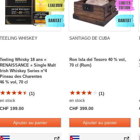
TEELING WHISKEY
SANTIAGO DE CUBA
Teeling Whisky 18 ans «
Ron Isla del Tesoro 40 % vol,
RENAISSANCE » Single Malt
70 cl (Rum)
Irish Whiskey Series n°4
Pineau des Charentes
46 % vol, 70 cl
(1)
(1)
en stock
en stock
CHF 199.00
CHF 399.00
Ajouter au panier
Ajouter au panier
Santiago de Cuba Siglo y 1/2
Havana Club TRIBUTO 2016 Ron Puro Cub