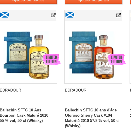
y Papa Geschenkset»
Edradour Ballechin SFTC 10 Years Old Bourbon Cask Matured 2010
Edradour Ballechin SFTC 10 Years Old O
EDRADOUR
EDRADOUR
Ballechin SFTC 10 Ans
Ballechin SFTC 10 ans d'âge
Bourbon Cask Maturé 2010
Oloroso Sherry Cask #194
55 % vol, 50 cl (Whisky)
Maturité 2010 57.8 % vol, 50 cl
(Whisky)