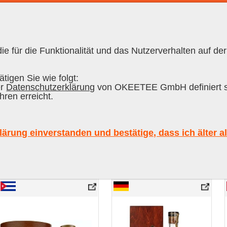
e für die Funktionalität und das Nutzerverhalten auf der
RHUM CUBAIN
|
RHUM
|
SCOTCH
|
W
tigen Sie wie folgt:
er
Datenschutzerklärung
von OKEETEE GmbH definiert s
hren erreicht.
eur
Pays
Contenu
Tous
lärung einverstanden und bestätige, dass ich älter a
anière représentative, idéaux comme cadeau pour les employés, les m
s de cadeaux»:
au Rhum Geschenkset»
Ron Cubay Carta Blanca Extra Viejo
Windspiel Premium Dry Gin Reserve