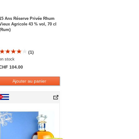
15 Ans Réserve Privée Rhum
Vieux Agricole 43 % vol, 70 cl
(Rum)
(1)
en stock
CHF 104.00
Ajouter au panier
Ron Mulata Añejo 25 Años Reserva Especial