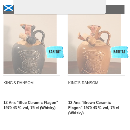
King`s Ransom 12 Years old «Blue Ceramic Flagon»
King`s Ransom 12 Years
1970
old «Brown Ceramic
Flagon» 1970
KING'S RANSOM
KING'S RANSOM
12 Ans "Blue Ceramic Flagon"
12 Ans "Brown Ceramic
1970 43 % vol, 75 cl (Whisky)
Flagon" 1970 43 % vol, 75 cl
(Whisky)