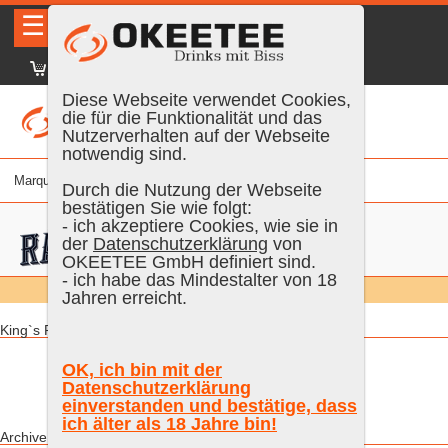
☰
|
DE
FR
EN
|
Identifiez-vous
Diese Webseite verwendet Cookies,
die für die Funktionalität und das
Nutzerverhalten auf der Webseite
notwendig sind.
Marque
% vol.
Age
Couleur
Contenu
Durch die Nutzung der Webseite
bestätigen Sie wie folgt:
- ich akzeptiere Cookies, wie sie in
der
Datenschutzerklärung
von
OKEETEE GmbH definiert sind.
- ich habe das Mindestalter von 18
Chercher:
Alle
Jahren erreicht.
King`s Ransom:
OK, ich bin mit der
Datenschutzerklärung
einverstanden und bestätige, dass
ich älter als 18 Jahre bin!
Archive King`s Ransom: