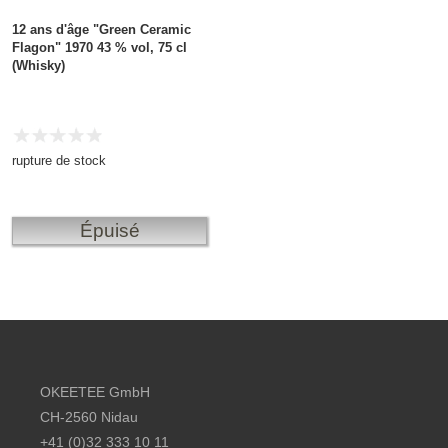
12 ans d'âge "Green Ceramic
Flagon" 1970 43 % vol, 75 cl
(Whisky)
rupture de stock
Épuisé
Footer content
OKEETEE GmbH
CH-2560 Nidau
+41 (0)32 333 10 11