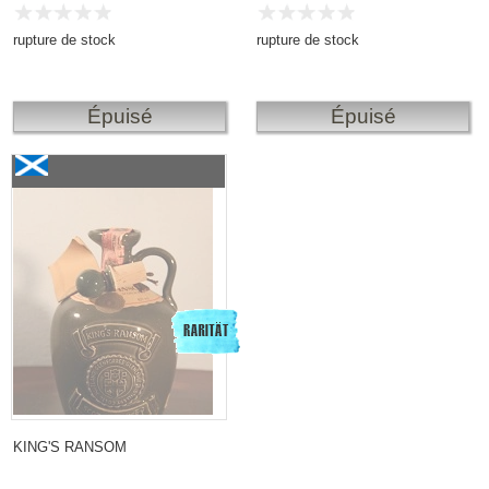
rupture de stock
rupture de stock
Épuisé
Épuisé
King`s Ransom 12 Years old «Green Ceramic Flagon»
1970
KING'S RANSOM