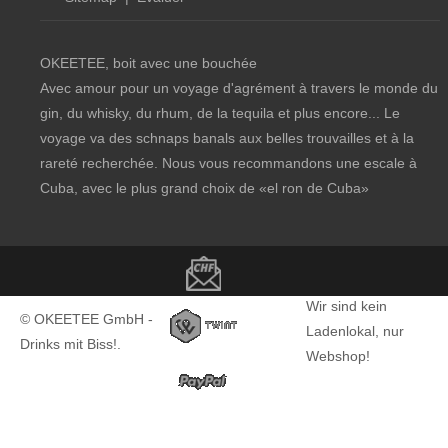
OKEETEE, boit avec une bouchée
Avec amour pour un voyage d'agrément à travers le monde du
gin, du whisky, du rhum, de la tequila et plus encore... Le
voyage va des schnaps banals aux belles trouvailles et à la
rareté recherchée. Nous vous recommandons une escale à
Cuba, avec le plus grand choix de
«el ron de Cuba»
Copyright notice
Wir sind kein
© OKEETEE GmbH -
Ladenlokal, nur
Drinks mit Biss!.
Webshop!